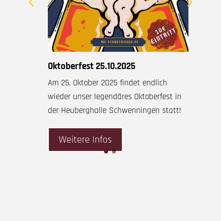
0
D
0
S
Oktoberfest 25.10.2025
E
n
Am 25. Oktober 2025 findet endlich
wieder unser legendäres Oktoberfest in
W
der Heuberghalle Schwenningen statt!
Weitere Infos